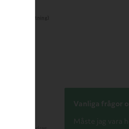
ngsbehov
Görs mot ersättning)
äd
Vanliga frågor 
 halva
Måste jag vara
 mer om RUT-avdrag