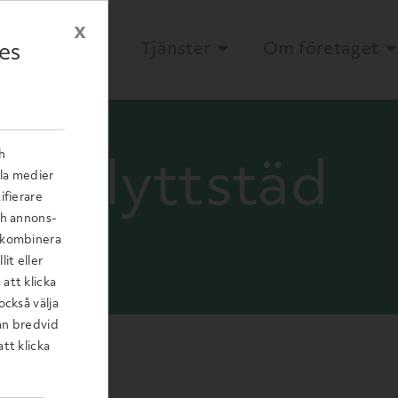
x
Start
Tjänster
Om företaget
es
ch
Flyttstäd
ala medier
ifierare
ch annons-
r kombinera
it eller
att klicka
också välja
tan bredvid
tt klicka