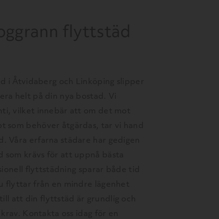
oggrann flyttstäd
äd i Åtvidaberg och Linköping slipper
era helt på din nya bostad. Vi
i, vilket innebär att om det mot
ot som behöver åtgärdas, tar vi hand
d. Våra erfarna städare har gedigen
d som krävs för att uppnå bästa
sionell flyttstädning sparar både tid
 flyttar från en mindre lägenhet
 till att din flyttstäd är grundlig och
e krav. Kontakta oss idag för en