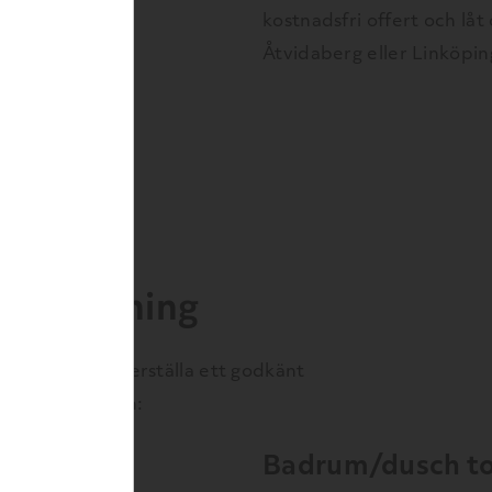
kostnadsfri offert och låt
Åtvidaberg eller Linköpin
lyttstädning
tad för att säkerställa ett godkänt
ikt av momenten:
Badrum/dusch to