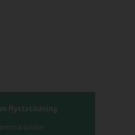
om flyttstädning
 hemma under