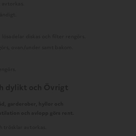
 avtorkas.
ändigt.
lösadelar diskas och filter rengörs.
görs, ovan/under samt bakom.
engörs.
 dylikt och Övrigt
åd, garderober, hyllor och
tilation och avlopp görs rent.
h trösklar avtorkas.