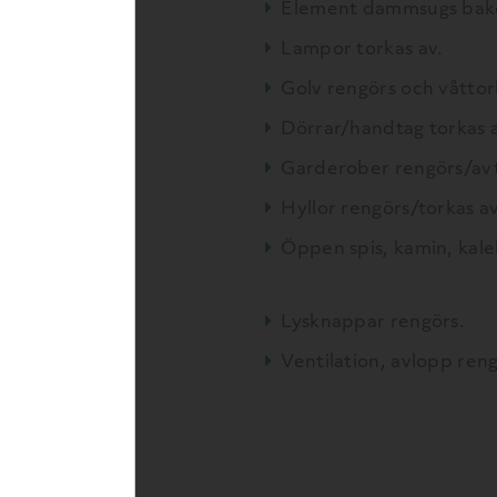
Element dammsugs bako
vtorkas.
Lampor torkas av.
pas bakom och
Golv rengörs och våttor
Dörrar/handtag torkas a
Garderober rengörs/avt
Hyllor rengörs/torkas av
Öppen spis, kam
avtorkas
Lysknappar rengörs.
Ventilation, avlopp reng
tstädning