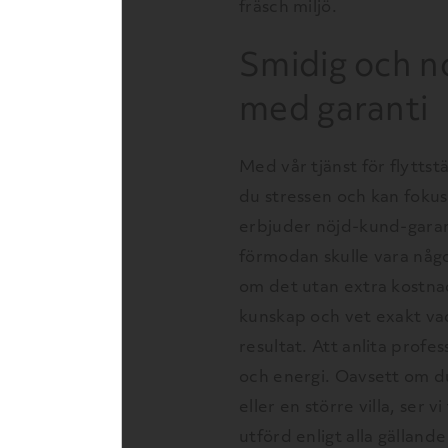
fräsch miljö.
Smidig och n
med garanti
Med vår tjänst för flyttst
du stressen och kan fokus
erbjuder nöjd-kund-garant
förmodan skulle vara någ
om det utan extra kostna
kunskap och vet exakt va
resultat. Att anlita profes
och energi. Oavsett om du
eller en större villa, ser vi
utförd enligt alla gälland