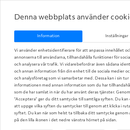
Denna webbplats använder cooki
Information
Inställningar
Vi använder enhetsidentifierare för att anpassa innehållet o
annonserna till användarna, tillhandahålla funktioner för soci
och analysera vår trafik. Vi vidarebefordrar även sådana ident
och annan information från din enhet till de sociala medier o
och analysföretag som vi samarbetar med. Dessa kan i sin tu
informationen med annan information som du har tillhandahåll
som de har samlat in när du har använt deras tjänster. Genom 
”Acceptera” ger du ditt samtycke till samtliga syften. Du kan 
att uppge vilka syften du samtycker till genom att klicka i ru
syftet. Du kan när som helst ta tillbaka ditt samtycke genom a
på den lilla ikonen i det nedre vänstra hörnet på sidan.