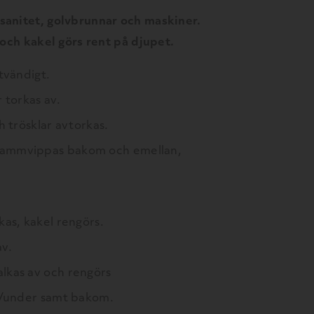
 sanitet, golvbrunnar och maskiner.
) och kakel görs rent på djupet.
tvändigt.
 torkas av.
h trösklar avtorkas.
ammvippas bakom och emellan,
kas, kakel rengörs.
v.
lkas av och rengörs
an/under samt bakom.