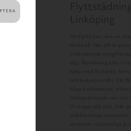
Flyttstädning
PTERA
Linköping
Att flytta kan vara en s
tänka på. När allt är pack
tidskrävande uppgifterna 
dig i Åtvidaberg eller Li
hjälp med flyttstäd, finns
och bekymmersfri. Vår fly
höga kvalitetskrav, vilket
lämnas skinande ren och r
Vi rengör alla ytor, från 
svåråtkomliga utrymmen. F
använder miljövänliga pro