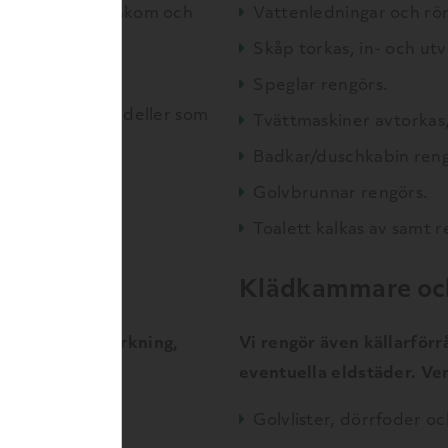
h fack diskas, bakom och
Vattenledningar och rör
Skåp torkas, in- och utv
h av.
Speglar rengörs.
 diskas (finns modeller som
Tvättmaskiner avtorkas, 
Badkar/duschkabin ren
Golvbrunnar rengörs.
Toalett kalkas av samt r
Klädkammare och
sugning, våttorkning,
Vi rengör även källarförr
h lampor.
eventuella eldstäder. Ven
Golvlister, dörrfoder oc