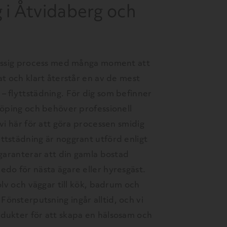
 i Åtvidaberg och
tressig process med många moment att
at och klart återstår en av de mest
– flyttstädning. För dig som befinner
nköping och behöver professionell
 vi här för att göra processen smidig
ttstädning är noggrant utförd enligt
 garanterar att din gamla bostad
edo för nästa ägare eller hyresgäst.
golv och väggar till kök, badrum och
önsterputsning ingår alltid, och vi
dukter för att skapa en hälsosam och