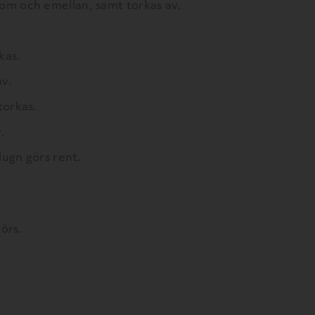
m och emellan, samt torkas av.
kas.
v.
orkas.
.
in, kalelugn görs rent.
örs.