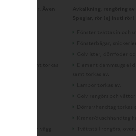
, lådor och ytor. Även
Avkalkning, rengöring av
engörs.
Speglar, rör (ej inuti rör
Fönster tvättas in och u
Fönsterbågar, snickerier
vtorkas.
Golvlister, dörrfoder oc
bakom och samt torkas
Element dammsugs el d
samt torkas av.
Lampor torkas av.
Golv rengörs och våttor
Dörrar/handtag torkas a
Kranar/duschhandtag ka
iskas, bakom och vägg.
Tvättställ rengörs, ov